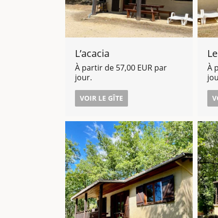
L’acacia
Le
À partir de 57,00 EUR par
À 
jour.
jou
VOIR LE GÎTE
V