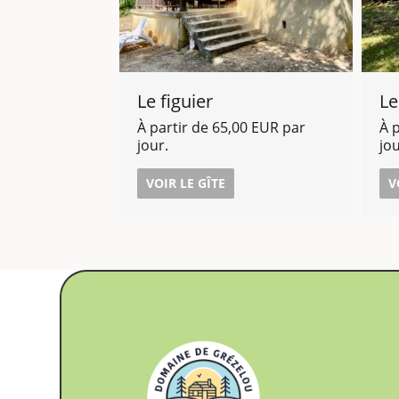
Le figuier
Le
À partir de 65,00 EUR par
À 
jour.
jou
VOIR LE GÎTE
V