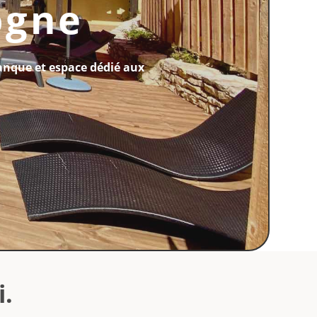
ogne
tanque et espace dédié aux
i.