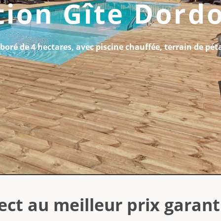
tion Gîte Dord
boré de 4 hectares, avec piscine chauffée, terrain de pé
ect au meilleur prix garant